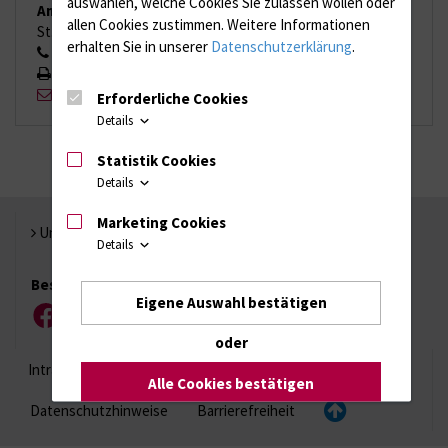
auswählen, welche Cookies Sie zulassen wollen oder
Ambulanz
allen Cookies zustimmen. Weitere Informationen
St.-Georg-Str. 108, 18055 Rostock
erhalten Sie in unserer
Datenschutzerklärung
.
0381 494 9955
0381 494 9952
sandra.engel{bei}med.uni-rostock.de
Erforderliche Cookies
Details
Statistik Cookies
Details
Marketing Cookies
Universität Rostock
Details
Besuchen Sie uns
Eigene Auswahl bestätigen
Facebook
Instagram
YouTube
LinkedIn
Xing
oder
Intranet
Login (für Studenten)
Impressum
Alle Cookies bestätigen
Datenschutzhinweise
Barrierefreiheit