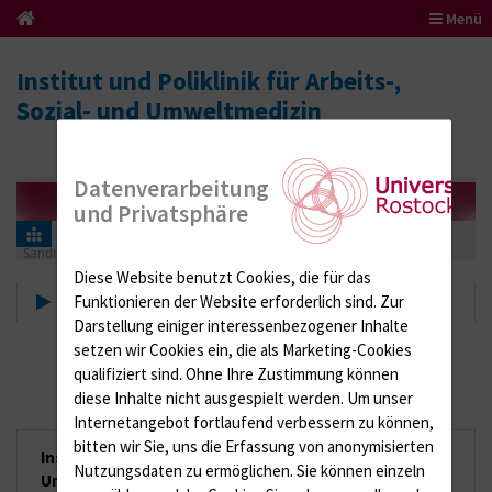
Menü
Institut und Poliklinik für Arbeits-,
Sozial- und Umweltmedizin
Datenverarbeitung
und Privatsphäre
Sandra Engel | Med. Fachangestellte, Arbeitsmedizinische Assistentin
Diese Website benutzt Cookies, die für das
Sandra Engel | Med.
Funktionieren der Website erforderlich sind.
Zur
Darstellung einiger interessenbezogener Inhalte
Fachangestellte,
setzen wir Cookies ein, die als Marketing-Cookies
Arbeitsmedizinische Assistentin
qualifiziert sind. Ohne Ihre Zustimmung können
diese Inhalte nicht ausgespielt werden.
Um unser
Internetangebot fortlaufend verbessern zu können,
bitten wir Sie, uns die Erfassung von anonymisierten
Institut und Poliklinik für Arbeits-, Sozial- und
Nutzungsdaten zu ermöglichen.
Sie können einzeln
Umweltmedizin