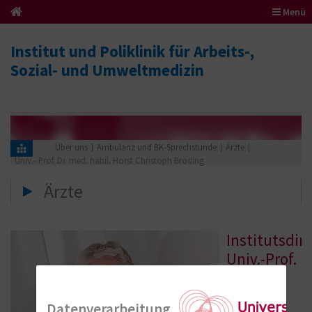
Menü
Institut und Poliklinik für Arbeits-,
Sozial- und Umweltmedizin
Über uns
Ambulanz und BK-Sprechstunde
Ärzte
Univ.- Prof. Dr. med. habil. Horst Christoph Broding
Ärzte
Institutsdir
Univ.-Prof.
Dr. med.
habil.
Datenverarbeitung