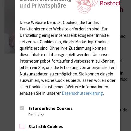
Horst
und Privatsphäre
Christoph
Broding
Diese Website benutzt Cookies, die für das
Funktionieren der Website erforderlich sind.
Zur
Büro:
Darstellung einiger interessenbezogener Inhalte
Universitätsmedizi
setzen wir Cookies ein, die als Marketing-Cookies
Rostock
qualifiziert sind. Ohne Ihre Zustimmung können
Institut und
diese Inhalte nicht ausgespielt werden.
Um unser
Poliklinik für
Arbeits-, Sozial-
Internetangebot fortlaufend verbessern zu können,
und
bitten wir Sie, uns die Erfassung von anonymisierten
Umweltmedizin
Nutzungsdaten zu ermöglichen.
Sie können einzeln
Arbeitsmedizinisch
auswählen, welche Cookies Sie zulassen wollen oder
Ambulanz
allen Cookies zustimmen. Weitere Informationen
St.-Georg-Str.
erhalten Sie in unserer
Datenschutzerklärung
.
108 / 18055
Rostock
Erforderliche Cookies
Institutsgebäude
Details
/ 1.OG
Statistik Cookies