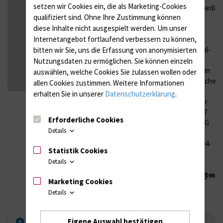
setzen wir Cookies ein, die als Marketing-Cookies
Universitätsmedizi
qualifiziert sind. Ohne Ihre Zustimmung können
Rostock
diese Inhalte nicht ausgespielt werden.
Um unser
Institut und
Internetangebot fortlaufend verbessern zu können,
Poliklinik für
Arbeits-, Sozial-
bitten wir Sie, uns die Erfassung von anonymisierten
und
Nutzungsdaten zu ermöglichen.
Sie können einzeln
Umweltmedizin
auswählen, welche Cookies Sie zulassen wollen oder
Betriebsärztlicher
allen Cookies zustimmen. Weitere Informationen
Dienst
erhalten Sie in unserer
Datenschutzerklärung
.
Trotzenburger
Weg 15 / 18057
Erforderliche Cookies
Rostock / 2. OG
Details
+49 381/494-
Statistik Cookies
9973
Details
lars-
oliver.jauch@med
Marketing Cookies
rostock.de
Details
Eigene Auswahl bestätigen
Lebenslauf