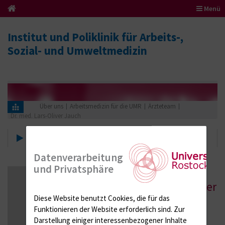
Menü
Institut und Poliklinik für Arbeits-,
Sozial- und Umweltmedizin
Über uns
Arbeitsmedizin für die UMR
Ärzteteam
Dr. med. Lars-Oliver Jauch
Ärzteteam
Datenverarbeitung
und Privatsphäre
Dr. med.
Lars-Oliver
Jauch
Diese Website benutzt Cookies, die für das
Funktionieren der Website erforderlich sind.
Zur
Darstellung einiger interessenbezogener Inhalte
Büro: